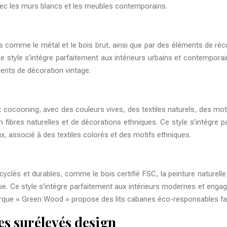
vec les murs blancs et les meubles contemporains.
ruts comme le métal et le bois brut, ainsi que par des éléments de réc
Ce style s’intègre parfaitement aux intérieurs urbains et contemporai
ents de décoration vintage.
cocooning, avec des couleurs vives, des textiles naturels, des mot
fibres naturelles et de décorations ethniques. Ce style s’intègre pa
x, associé à des textiles colorés et des motifs ethniques.
yclés et durables, comme le bois certifié FSC, la peinture naturelle
ue. Ce style s’intègre parfaitement aux intérieurs modernes et enga
arque « Green Wood » propose des lits cabanes éco-responsables fab
es surélevés design