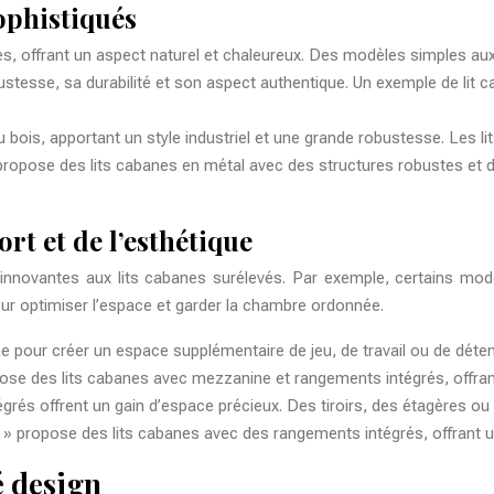
ophistiqués
es, offrant un aspect naturel et chaleureux. Des modèles simples aux 
bustesse, sa durabilité et son aspect authentique. Un exemple de lit 
ois, apportant un style industriel et une grande robustesse. Les l
propose des lits cabanes en métal avec des structures robustes et d
rt et de l’esthétique
 innovantes aux lits cabanes surélevés. Par exemple, certains mo
ur optimiser l’espace et garder la chambre ordonnée.
 pour créer un espace supplémentaire de jeu, de travail ou de détent
se des lits cabanes avec mezzanine et rangements intégrés, offrant
rés offrent un gain d’espace précieux. Des tiroirs, des étagères ou d
a » propose des lits cabanes avec des rangements intégrés, offrant un
é design