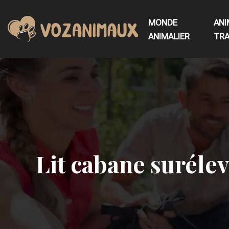
MONDE
ANI
ANIMALIER
TRA
Lit cabane surélev