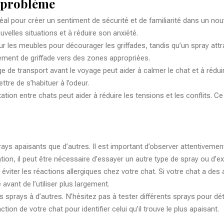
u problème
al pour créer un sentiment de sécurité et de familiarité dans un n
uvelles situations et à réduire son anxiété.
sur les meubles pour décourager les griffades, tandis qu’un spray attra
tement de griffade vers des zones appropriées.
e de transport avant le voyage peut aider à calmer le chat et à rédu
tre de s’habituer à l’odeur.
ion entre chats peut aider à réduire les tensions et les conflits. Ce
ays apaisants que d’autres. Il est important d’observer attentivement l
on, il peut être nécessaire d’essayer un autre type de spray ou d’exp
éviter les réactions allergiques chez votre chat. Si votre chat a des 
 avant de l’utiliser plus largement.
s sprays à d’autres. N’hésitez pas à tester différents sprays pour d
tion de votre chat pour identifier celui qu’il trouve le plus apaisant.