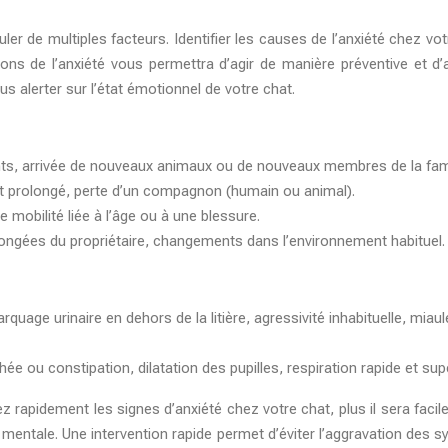
 de multiples facteurs. Identifier les causes de l’anxiété chez votr
s de l’anxiété vous permettra d’agir de manière préventive et d’am
us alerter sur l’état émotionnel de votre chat.
s, arrivée de nouveaux animaux ou de nouveaux membres de la famill
ent prolongé, perte d’un compagnon (humain ou animal).
mobilité liée à l’âge ou à une blessure.
ongées du propriétaire, changements dans l’environnement habituel.
quage urinaire en dehors de la litière, agressivité inhabituelle, miau
e ou constipation, dilatation des pupilles, respiration rapide et supe
ez rapidement les signes d’anxiété chez votre chat, plus il sera facil
ntale. Une intervention rapide permet d’éviter l’aggravation des sy