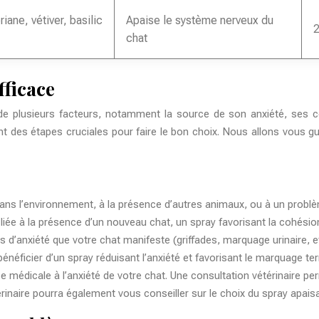
iane, vétiver, basilic
Apaise le système nerveux du
2
chat
fficace
e plusieurs facteurs, notamment la source de son anxiété, ses comp
nt des étapes cruciales pour faire le bon choix. Nous allons vous gui
ans l’environnement, à la présence d’autres animaux, ou à un problè
t liée à la présence d’un nouveau chat, un spray favorisant la cohésion
s d’anxiété que votre chat manifeste (griffades, marquage urinaire, et
énéficier d’un spray réduisant l’anxiété et favorisant le marquage terri
use médicale à l’anxiété de votre chat. Une consultation vétérinaire 
rinaire pourra également vous conseiller sur le choix du spray apaisa