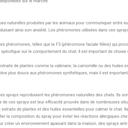
 disponibles sur le marché.
s naturelles produites par les animaux pour communiquer entre eu
duisant ainsi son anxiété. Les phéromones utilisées dans ces spray
es phéromones, telles que la F3 (phéromone faciale féline) qui procu
 spécifique sur le comportement du chat. Il est important de choisi
 extraits de plantes comme la valériane, la camomille ou des huiles 
ative plus douce aux phéromones synthétiques, mais il est important d
es sprays reproduisent les phéromones naturelles des chats. Ils son
 de ces sprays est leur efficacité prouvée dans de nombreuses situ
 extraits de plantes et des huiles essentielles pour calmer le chat. I
érifier la composition du spray pour éviter les réactions allergiques che
 pour créer un environnement apaisant dans la maison, des sprays ant