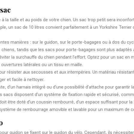
 sac
té à la taille et au poids de votre chien. Un sac trop petit sera incon
le, un sac de 10 litres convient parfaitement à un Yorkshire Terrier 
ntes manières : sur le guidon, sur le porte-bagages ou à dos du cyclis
ts chiens, tandis que les sacs pour porte-bagages sont plus adaptés 
 éviter la surchauffe du chien pendant l’effort. Optez pour un sac en 
uvertures latérales ou un tissu en maille.
pour résister aux secousses et aux intempéries. Un matériau résistan
ger et facile à nettoyer.
te, d’un harnais intégré ou d’une possibilité d’attache pour garantir
tains sacs disposent d’un système de fixation rapide et sécurisé, com
doit être doté d’un coussin rembourré, d’un espace suffisant pour la 
n système de rembourrage amovible et lavable pour un maximum de co
o
pour guidon se fixent sur le guidon du vélo. Cependant, ils nécessitent