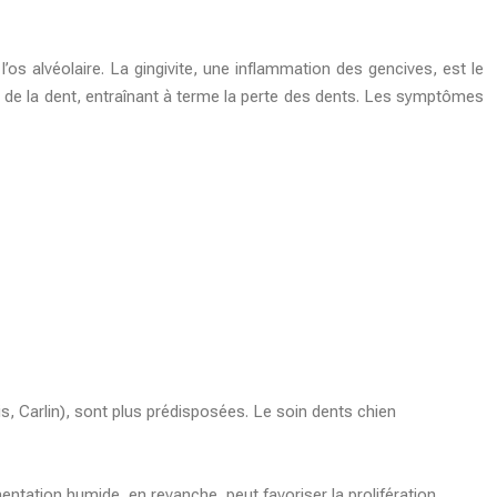
’os alvéolaire. La gingivite, une inflammation des gencives, est le
en de la dent, entraînant à terme la perte des dents. Les
symptômes
s, Carlin), sont plus prédisposées. Le
soin dents chien
entation humide, en revanche, peut favoriser la prolifération