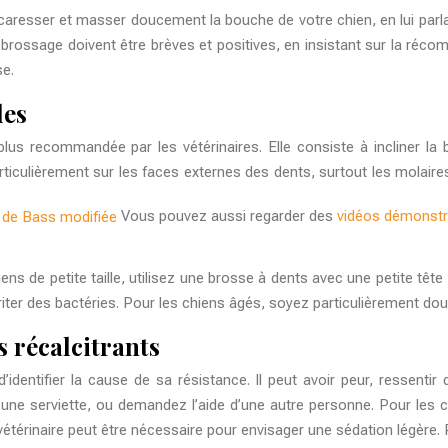
aresser et masser doucement la bouche de votre chien, en lui parlant
e brossage doivent être brèves et positives, en insistant sur la réc
se.
les
s recommandée par les vétérinaires. Elle consiste à incliner la b
rticulièrement sur les faces externes des dents, surtout les molaires
Vous pouvez aussi regarder des
vidéos démonstr
ns de petite taille, utilisez une brosse à dents avec une petite têt
riter des bactéries. Pour les chiens âgés, soyez particulièrement dou
ns récalcitrants
’identifier la cause de sa résistance. Il peut avoir peur, ressenti
 serviette, ou demandez l’aide d’une autre personne. Pour les chie
térinaire peut être nécessaire pour envisager une sédation légère. P