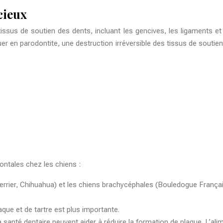
cieux
ssus de soutien des dents, incluant les gencives, les ligaments et l
oluer en parodontite, une destruction irréversible des tissus de souti
ontales chez les chiens :
errier, Chihuahua) et les chiens brachycéphales (Bouledogue Françai
que et de tartre est plus importante.
anté dentaire peuvent aider à réduire la formation de plaque. L’alim