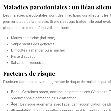
Maladies parodontales : un fléau silen
Les maladies parodontales sont des infections qui affectent les ti
premier stade de la maladie. Si elle n’est pas traitée, elle peut év
plaque dentaire chien
à surveiller incluent :
Mauvaise haleine (halitose)
Saignements des gencives
Difficultés à manger ou à mâcher
Perte d’appétit
Salivation excessive
Facteurs de risque
Plusieurs facteurs peuvent augmenter le risque de maladies parod
Race :
Certaines races, comme les petits chiens (Yorkshire T
brachycéphale
demande plus d’attention.
Âge :
Le risque augmente avec l’âge, car l’accumulation de pla
Alimentation :
Les croquettes spécialement formulées pour la s