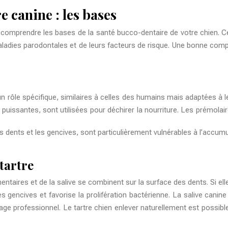
 canine : les bases
e comprendre les bases de la santé bucco-dentaire de votre chien. C
 maladies parodontales et de leurs facteurs de risque. Une bonne c
rôle spécifique, similaires à celles des humains mais adaptées à leur
 puissantes, sont utilisées pour déchirer la nourriture. Les prémolair
es dents et les gencives, sont particulièrement vulnérables à l’accum
tartre
ntaires et de la salive se combinent sur la surface des dents. Si ell
s gencives et favorise la prolifération bactérienne. La salive canine
trage professionnel. Le
tartre chien enlever naturellement
est possibl